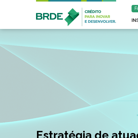
F
IN
Estratégia de atu