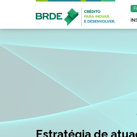
F
IN
Estratégia de atu