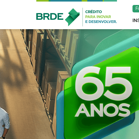
F
IN
Estratégia de atu