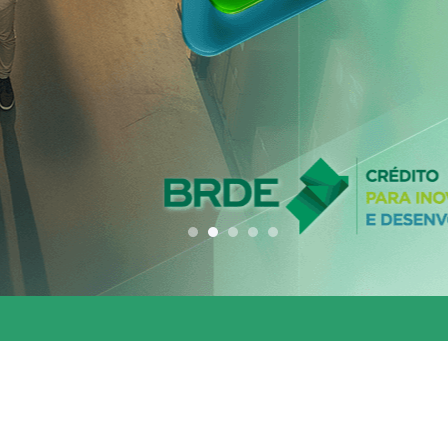
conjunta entre os 
estados do Codesu
CLIQUE AQUI