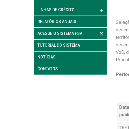
LINHAS DE CRÉDITO
RELATÓRIOS ANUAIS
Seleçã
desemp
ACESSE O SISTEMA FSA
territ
desenv
TUTORIAL DO SISTEMA
VoD, d
NOTÍCIAS
Produt
CONTATOS
Períod
Data
publ
16/