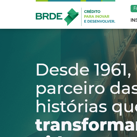
F
IN
Estratégia de atu