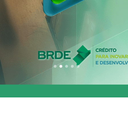
conjunta entre os 
estados do Codesu
CLIQUE AQUI