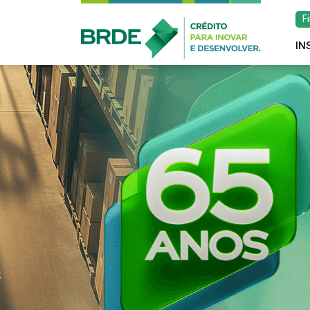
F
IN
Estratégia de atu