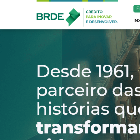
F
IN
Estratégia de atu