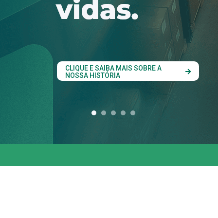
conjunta entre os 
estados do Codesu
CLIQUE AQUI