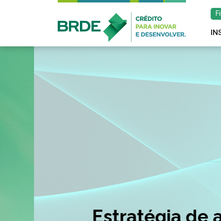
F
IN
Estratégia de atu