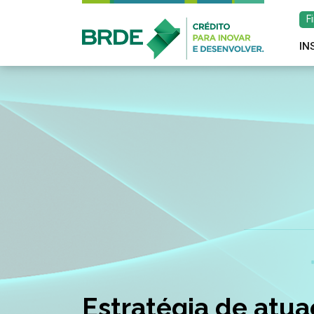
F
IN
Estratégia de atu