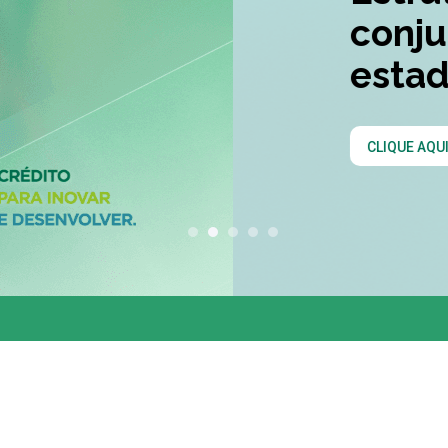
conjunta entre os 
estados do Codesu
CLIQUE AQUI