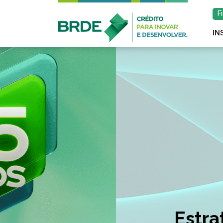
F
IN
Estratégia de atu