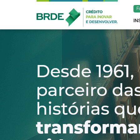
F
IN
Estratégia de atu