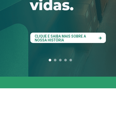
conjunta entre os 
estados do Codesu
CLIQUE AQUI