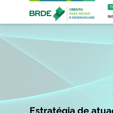
F
IN
Estratégia de atu