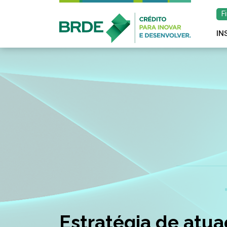
F
IN
Estratégia de atu