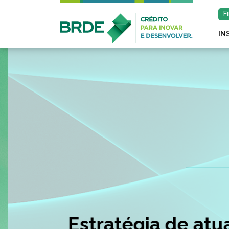
F
IN
Estratégia de atu