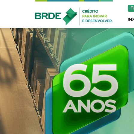
F
IN
Estratégia de atu