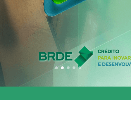
conjunta entre os 
estados do Codesu
CLIQUE AQUI