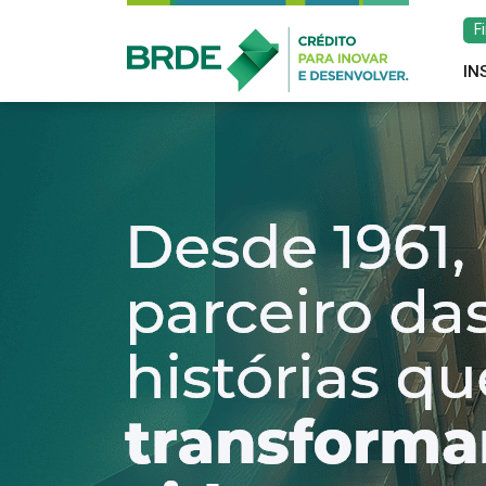
F
IN
Estratégia de atu