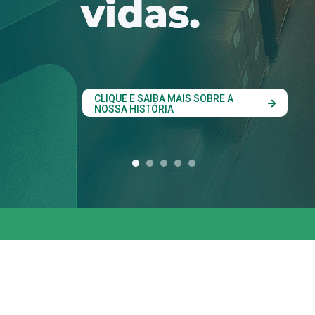
conjunta entre os 
estados do Codesu
CLIQUE AQUI