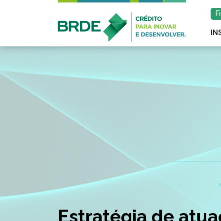
F
IN
Estratégia de atu