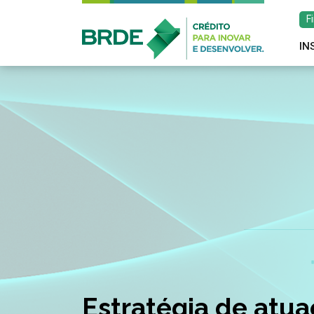
F
IN
Estratégia de atu