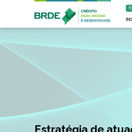
F
IN
Estratégia de atu