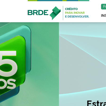
F
IN
Estratégia de atu