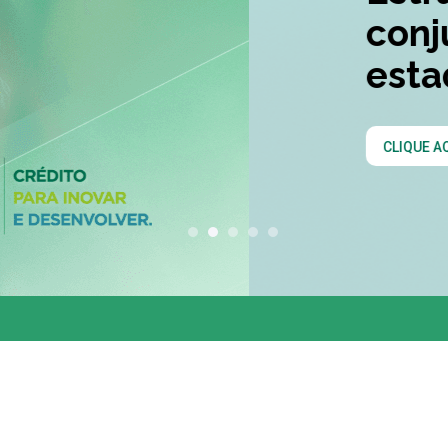
conjunta entre os 
estados do Codesu
CLIQUE AQUI