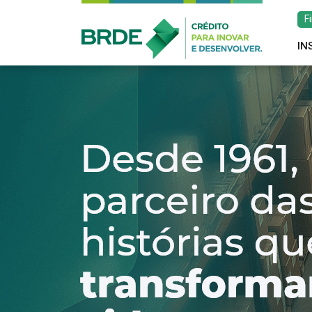
F
IN
Estratégia de atu