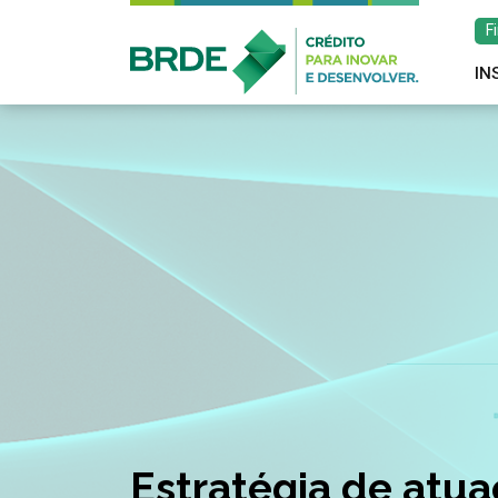
F
IN
Estratégia de atu