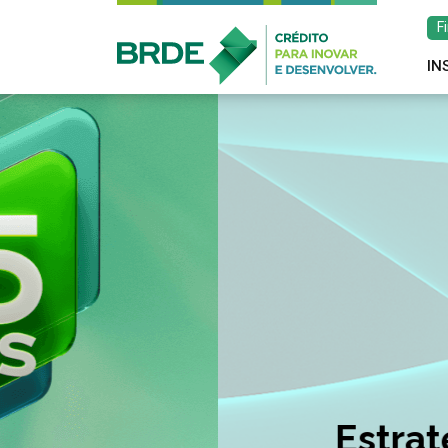
F
IN
Estratégia de atu