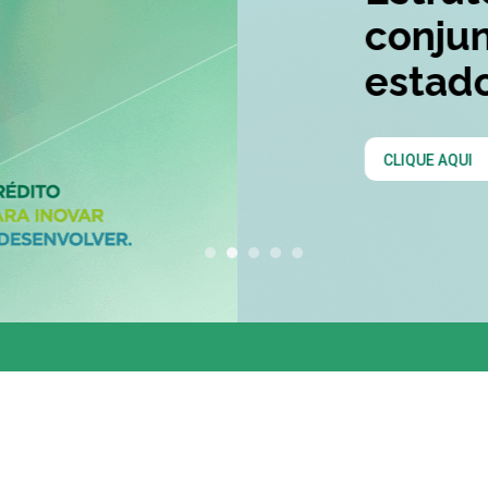
conjunta entre os 
estados do Codesu
CLIQUE AQUI