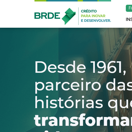
F
IN
Estratégia de atu