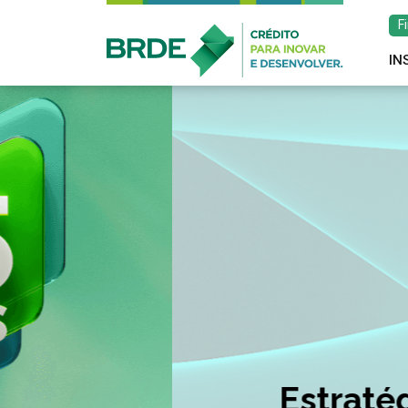
F
IN
Estratégia de atu