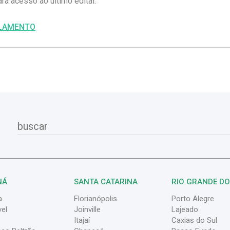
ara acesso ao último edital:
LAMENTO
NÁ
SANTA CATARINA
RIO GRANDE DO
a
Florianópolis
Porto Alegre
el
Joinville
Lajeado
Itajaí
Caxias do Sul