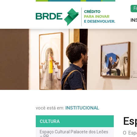
F
IN
você está em:
INSTITUCIONAL
Es
CULTURA
Espaço Cultural Palacete dos Leões
O Espa
– PR