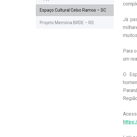
comple
Espaço Cultural Celso Ramos – SC
Já pas
Projeto Memória BRDE – RS
milhar
muitos
Para o
um rea
O Esp
homena
Paran
Região
Acesse
https: