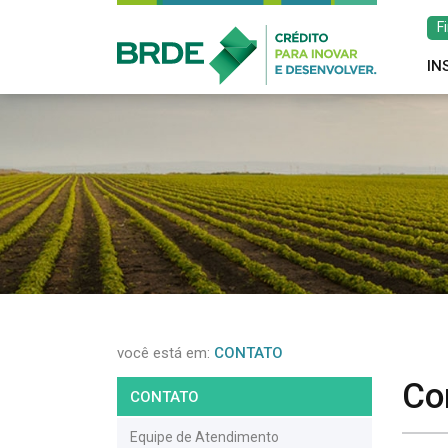
F
IN
você está em:
CONTATO
Co
CONTATO
Equipe de Atendimento