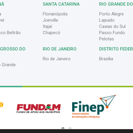
NÁ
SANTA CATARINA
RIO GRANDE DO
a
Florianópolis
Porto Alegre
el
Joinville
Lajeado
Itajaí
Caxias do Sul
sco Beltrão
Chapecó
Passo Fundo
Pelotas
 GROSSO DO
RIO DE JANEIRO
DISTRITO FEDE
Rio de Janeiro
Brasília
 Grande