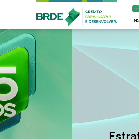
F
IN
Estratégia de atu